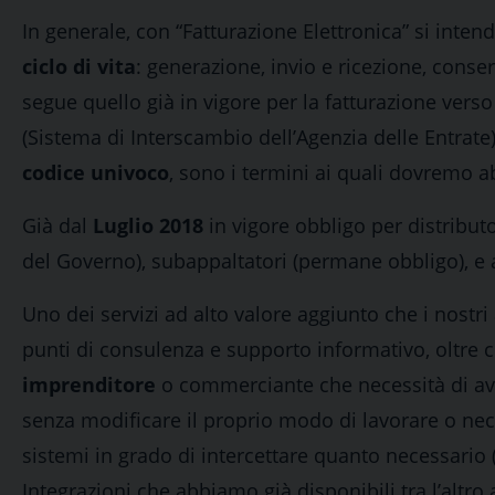
In generale, con “Fatturazione Elettronica” si inten
ciclo di vita
: generazione, invio e ricezione, con
segue quello già in vigore per la fatturazione vers
(Sistema di Interscambio dell’Agenzia delle Entrate)
codice univoco
, sono i termini ai quali dovremo ab
Già dal
Luglio 2018
in vigore obbligo per distribu
del Governo), subappaltatori (permane obbligo), e al
Uno dei servizi ad alto valore aggiunto che i nostri 
punti di consulenza e supporto informativo, oltre 
imprenditore
o commerciante che necessità di ave
senza modificare il proprio modo di lavorare o neces
sistemi in grado di intercettare quanto necessario (
Integrazioni che abbiamo già disponibili tra l’altro