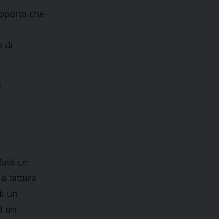
upporto che
o di
e
atti un
a fattura
di un
d un