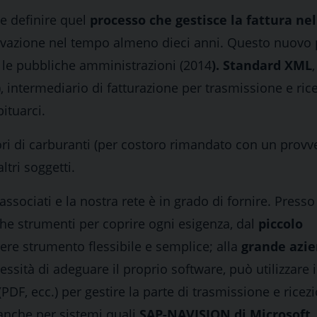
de definire quel
processo che gestisce la fattura nel
servazione nel tempo almeno dieci anni. Questo nuovo
o le pubbliche amministrazioni (2014
). Standard XML
, intermediario di fatturazione per trasmissione e ric
ituarci.
tori di carburanti (per costoro rimandato con un prov
tri soggetti.
associati e la nostra rete è in grado di fornire. Presso 
che strumenti per coprire ogni esigenza, dal
piccolo
re strumento flessibile e semplice; alla
grande azi
sità di adeguare il proprio software, può utilizzare i
PDF, ecc.) per gestire la parte di trasmissione e ricez
 anche per sistemi quali
SAP-NAVISION di Microsoft
.