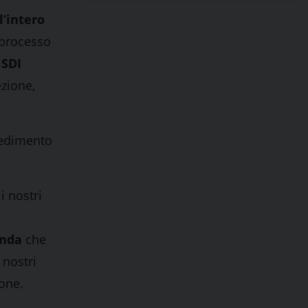
l’intero
 processo
,
SDI
ezione,
vedimento
i nostri
enda
che
 nostri
ione.