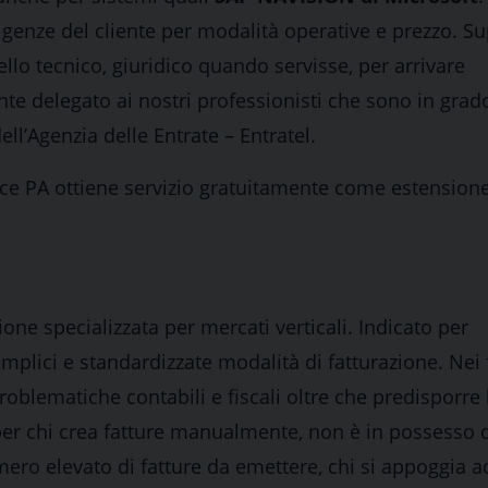
sigenze del cliente per modalità operative e prezzo. S
lo tecnico, giuridico quando servisse, per arrivare
e delegato ai nostri professionisti che sono in grad
ll’Agenzia delle Entrate – Entratel.
oice PA ottiene servizio gratuitamente come estension
zione specializzata per mercati verticali. Indicato per
plici e standardizzate modalità di fatturazione. Nei f
oblematiche contabili e fiscali oltre che predisporre l
per chi crea fatture manualmente, non è in possesso 
mero elevato di fatture da emettere, chi si appoggia a