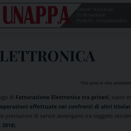
Unione
nazionale
professionisti
pratiche
amministrative
ELETTRONICA
This post is also availabl
ligo di
Fatturazione Elettronica tra privati
, siano e
 operazioni effettuate nei confronti di altri titolar
le prestazioni di servizi avvengano tra soggetti reside
o 2018
).