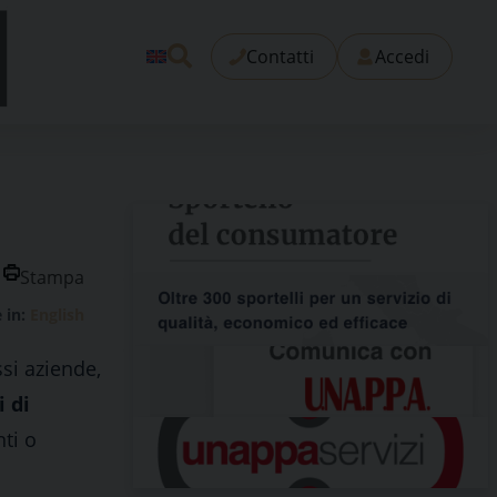
Contatti
Accedi
Stampa
e in:
English
ssi aziende,
i di
nti o