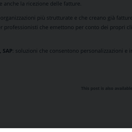
 anche la ricezione delle fatture.
 organizzazioni più strutturate e che creano già fattur
r professionisti che emettono per conto dei propri cli
, SAP
: soluzioni che consentono personalizzazioni e i
This post is also availabl