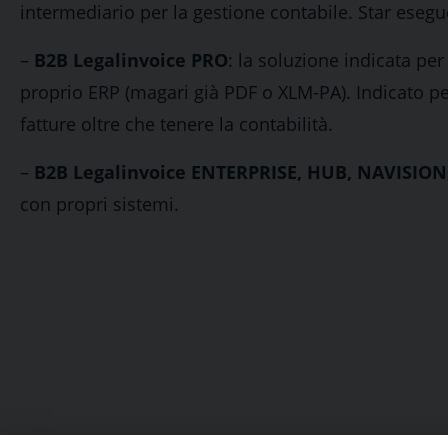
intermediario per la gestione contabile. Star esegue
–
B2B Legalinvoice PRO
: la soluzione indicata per
proprio ERP (magari già PDF o XLM-PA). Indicato pe
fatture oltre che tenere la contabilità.
–
B2B Legalinvoice ENTERPRISE, HUB, NAVISION
con propri sistemi.