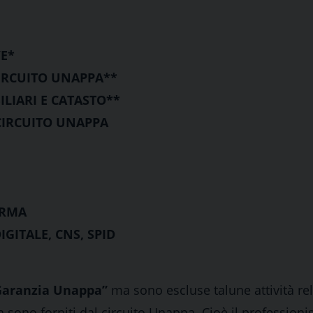
VE*
CIRCUITO UNAPPA**
ILIARI E CATASTO**
 CIRCUITO UNAPPA
ORMA
GITALE, CNS, SPID
Garanzia Unappa”
ma sono escluse talune attività rel
on sono forniti dal circuito Unappa. Cioè il professioni