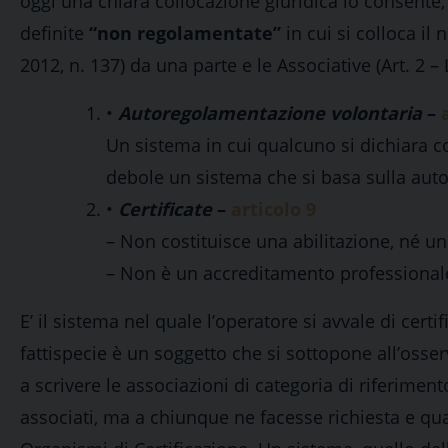
oggi una chiara collocazione giuridica lo consente,
definite
“non regolamentate”
in cui si colloca il
2012, n. 137) da una parte e le Associative (Art. 2 –
•
Autoregolamentazione volontaria
–
Un sistema in cui qualcuno si dichiara
debole un sistema che si basa sulla aut
•
Certificate
–
articolo 9
– Non costituisce una abilitazione, né un
– Non è un accreditamento professional
E’ il sistema nel quale l’operatore si avvale di cert
fattispecie è un soggetto che si sottopone all’osse
a scrivere le associazioni di categoria di riferime
associati, ma a chiunque ne facesse richiesta e q