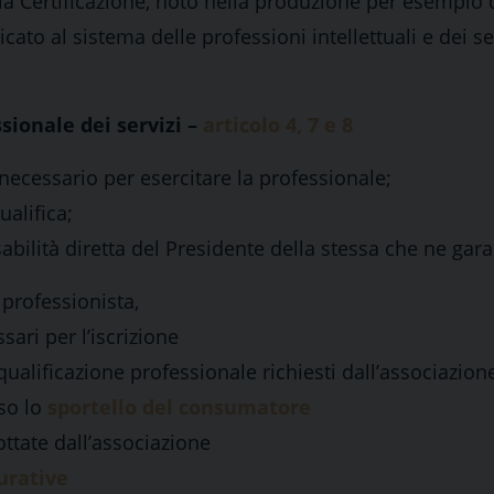
la Certificazione, noto nella produzione per esempio d
cato al sistema delle professioni intellettuali e dei se
sionale dei servizi –
articolo 4, 7 e 8
 necessario per esercitare la professionale;
alifica;
sabilità diretta del Presidente della stessa che ne gara
professionista,
ari per l’iscrizione
qualificazione professionale richiesti dall’associazion
so lo
sportello del consumatore
ttate dall’associazione
urative