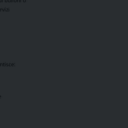
i bulloni o
rvizi
ntisce:
e