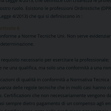
 la Legge 4/2013, che definisce con chiarezza le profe
 nostro ruolo. Esistono le professioni Ordinistiche (DP
 Legge 4/2013) che qui si definiscono in :
articolo 6
 conforme a Norme Tecniche Uni. Non serve evidenzia
odeterminazione.
 requisito necessario per esercitare la professionale;
e ne una qualifica, ma solo una conformità a una no
ificazioni di qualità in conformità a Normativa Tecnica 
rvanza delle regole tecniche che in molti casi hanno c
nto. Certificazioni che non necessariamente vengono d
uasi sempre dietro pagamento di un compenso agli ent