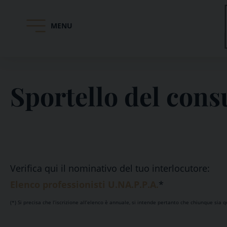
MENU
Skip
to
content
Sportello del con
Verifica qui il nominativo del tuo interlocutore:
Elenco professionisti U.NA.P.P.A.
*
(*) Si precisa che l’iscrizione all’elenco è annuale, si intende pertanto che chiunque sia q