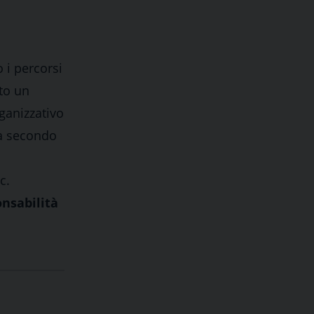
i percorsi
ato un
rganizzativo
ta secondo
c.
nsabilità