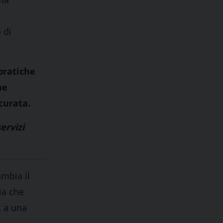
 di
pratiche
he
icurata.
ervizi
ambia il
ia che
, a una