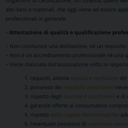
Organismi di Certificazione. Un sistema, quello del
altri beni e materiali, che oggi viene ad essere appli
professionali in generale.
•
Attestazione di qualità e qualificazione profes
– Non costituisce una abilitazione, né un requisito
– Non è un accreditamento professionale né una qu
– Viene rilasciata dall’associazione sotto la respon
requisiti, attesta
regolare iscrizione
del 
possesso dei
requisiti associativi
necess
rispetto degli
standard qualitativi
e di 
garanzie offerte al consumatore compre
rispetto
delle regole deontologiche
ado
l’eventuale possesso di
coperture assic