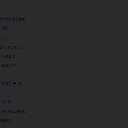
consolidate
, da
imi
sa, avendo
rietà e
tima in
i
ciati e in
endere
Associazione
 ruolo