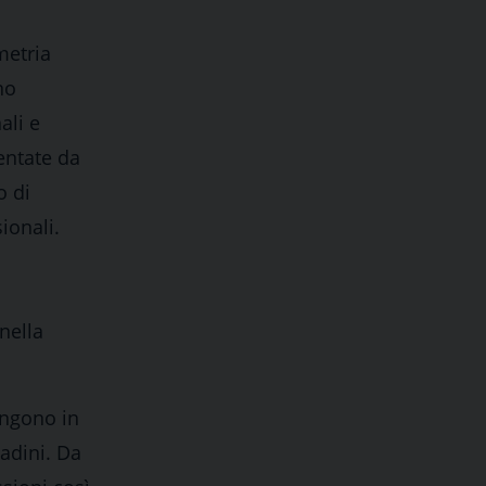
metria
no
ali e
entate da
o di
ionali.
nella
engono in
tadini. Da