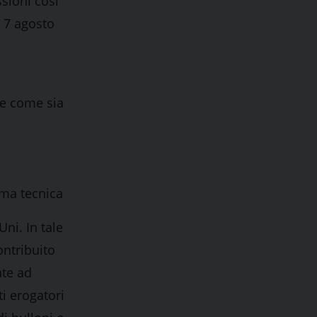
ssioni così
R 7 agosto
re come sia
rma tecnica
Uni. In tale
ontribuito
ate ad
i erogatori