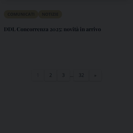
COMUNICATI
NOTIZIE
DDL Concorrenza 2025: novità in arrivo
1
2
3
…
32
»