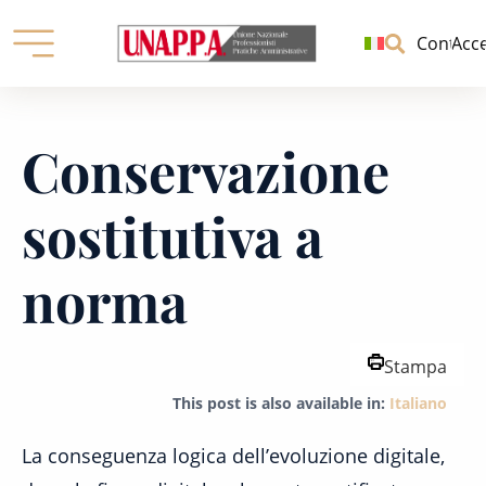
Unione
nazionale
Contatti
Acc
professionisti
pratiche
Skip
amministrative
to
Conservazione
content
sostitutiva a
norma
Stampa
This post is also available in:
Italiano
La conseguenza logica dell’evoluzione digitale,