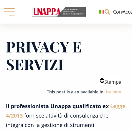
Unione
nazionale
Contatti
Acc
professionisti
pratiche
Skip
amministrative
to
PRIVACY E
content
SERVIZI
Stampa
This post is also available in:
Italiano
Il professionista Unappa qualificato ex
Legge
4/2013
fornisce attività di consulenza che
integra con la gestione di strumenti