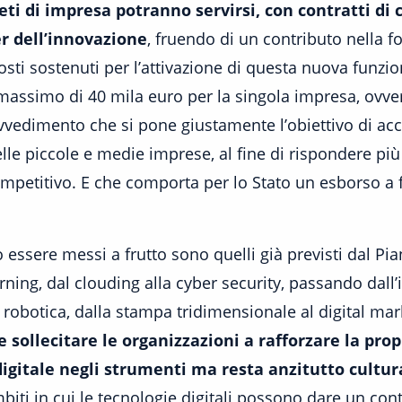
eti di impresa potranno servirsi, con contratti di
r dell’innovazione
, fruendo di un contributo nella 
osti sostenuti per l’attivazione di questa nuova funzi
massimo di 40 mila euro per la singola impresa, ovve
ovvedimento che si pone giustamente l’obiettivo di acc
elle piccole e medie imprese, al fine di rispondere pi
mpetitivo. E che comporta per lo Stato un esborso a f
o essere messi a frutto sono quelli già previsti dal P
rning, dal clouding alla cyber security, passando dall
a robotica, dalla stampa tridimensionale al digital ma
 sollecitare le organizzazioni a rafforzare la prop
digitale negli strumenti ma resta anzitutto cultur
biti in cui le tecnologie digitali possono dare un con