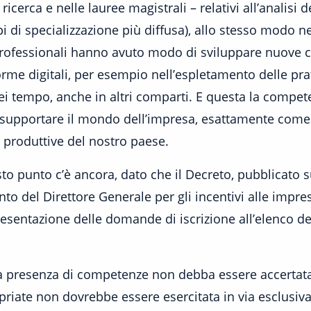
 ricerca e nelle lauree magistrali – relativi all’analisi 
pi di specializzazione più diffusa), allo stesso modo ne
professionali hanno avuto modo di sviluppare nuove 
taforme digitali, per esempio nell’espletamento delle pr
i tempo, anche in altri comparti. E questa la compete
pportare il mondo dell’impresa, esattamente come gi
tà produttive del nostro paese.
o punto c’è ancora, dato che il Decreto, pubblicato sul
 del Direttore Generale per gli incentivi alle impre
resentazione delle domande di iscrizione all’elenco de
a presenza di competenze non debba essere accertata e 
priate non dovrebbe essere esercitata in via esclusiv