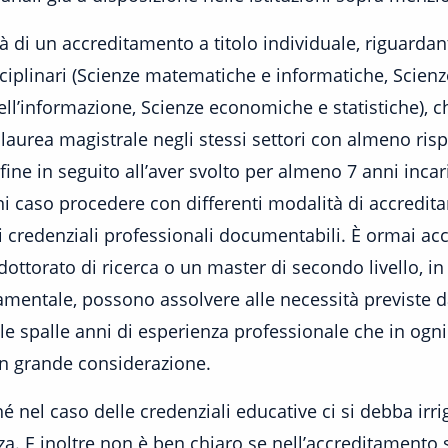
ilità di un accreditamento a titolo individuale, riguarda
disciplinari (Scienze matematiche e informatiche, Scien
dell’informazione, Scienze economiche e statistiche), 
 laurea magistrale negli stessi settori con almeno ris
fine in seguito all’aver svolto per almeno 7 anni incar
ni caso procedere con differenti modalità di accredit
 credenziali professionali documentabili. È ormai ac
ttorato di ricerca o un master di secondo livello, in m
damentale, possono assolvere alle necessità previste 
le spalle anni di esperienza professionale che in ogni
in grande considerazione.
é nel caso delle credenziali educative ci si debba irr
nenza. E inoltre non è ben chiaro se nell’accreditament