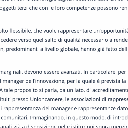
soggetti terzi che con le loro competenze possono rend
lto flessibile, che vuole rappresentare un’opportunità
edere verso quel salto di qualità necessario a rende
, predominanti a livello globale, hanno già fatto dell
o marginali, devono essere avanzati. In particolare, pe
 manager dell’innovazione, per la quale è prevista la 
 tale proposito si parla, da un lato, di accreditament
istituiti presso Unioncamere, le associazioni di rappre
di rappresentanza dei manager e rappresentanze datori
 o comunitari. Immaginando, in questo modo, di introd
anali già a disposizione nelle istituzioni sopra menzi