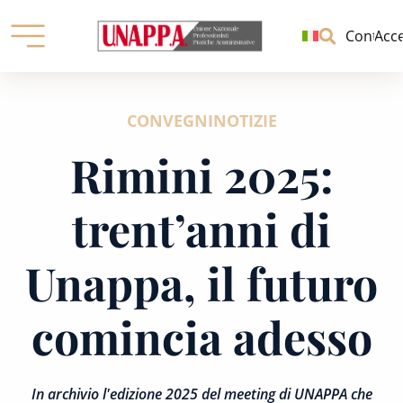
Unione
nazionale
Contatti
Acc
professionisti
pratiche
Skip
amministrative
to
CONVEGNI
NOTIZIE
content
Rimini 2025:
trent’anni di
Unappa, il futuro
comincia adesso
In archivio l'edizione 2025 del meeting di UNAPPA che